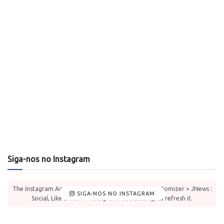
Siga-nos no Instagram
The Instagram Access Token is expired, Go to the Customizer > JNews :
SIGA-NOS NO INSTAGRAM
Social, Like & View > Instagram Feed Setting, to refresh it.